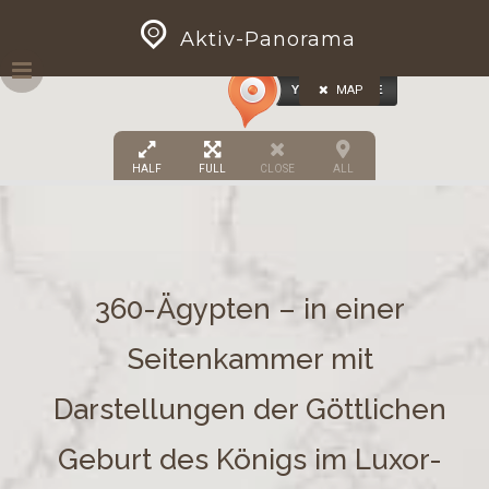
Skip
GEOPRESS|360
Aktiv-Panorama
to
content
MAP
HALF
FULL
CLOSE
ALL
360-Ägypten – in einer
Seitenkammer mit
Darstellungen der Göttlichen
Geburt des Königs im Luxor-