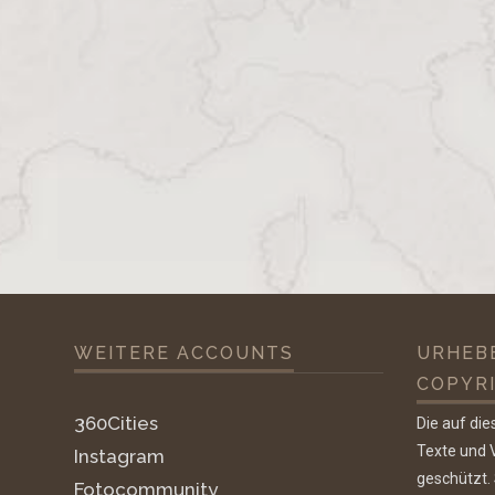
navigation
WEITERE ACCOUNTS
URHEB
COPYR
360Cities
Die auf die
Texte und V
Instagram
geschützt.
Fotocommunity