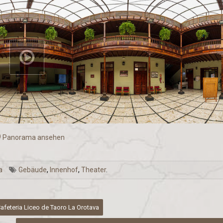
Panorama ansehen
a
Gebäude
,
Innenhof
,
Theater
.
feteria Liceo de Taoro La Orotava