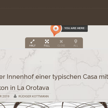
HALF
FULL
CLOSE
ALL
er Innenhof einer typischen Casa mi
on in La Orotava
R 2019
RÜDIGER KOTTMANN