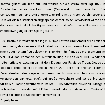
Reeves griffen die Idee auf und wollten für die Weltausstellung 1876 in
Philadelphia einen solchen Turm (Centennial Tower) errichten. Die
Konstruktion sah eine zylindrische Eisenröhre mit 9 Meter Durchmesser als
Kern vor, die mit Stahlseilen abgespannt werden sollte. Verwirklicht wurde das
Vorhaben nicht. Nach heutigem Wissensstand wäre dieses Bauwerk den
Windschwingungen zum Opfer gefallen.
1881 kehrte der französische Ingenieur Sébillot von einer Amerikareise mit der
Idee zurück, das gesamte Stadtgebiet von Paris mit einem Leuchtfeuer auf
einem „Sonnenturm“ zu beleuchten. Nachdem die französische Regierung im
Mai 1884 das Vorhaben der Weltausstellung für das Jahr 1889 verkündet
hatte, fertigte er zusammen mit dem Erbauer des Palais du Trocadéro, Jules
Bourdais, entsprechende Pläne an. Der Entwurf, der an eine romantisierende
Rekonstruktion des sagenumwobenen Leuchtturms von Pharos mit vielen
Verzierungen erinnerte, stieß auf große Vorbehalte und wurde bis zum
offiziellen Planungswettbewerb im Mai 1886 öffentlich diskutiert. Mangels
technischer Umsetzbarkeit blieben sowohl der amerikanische Centennial
Tower als auch der Sonnenturm unverwirklicht.
Projektphase