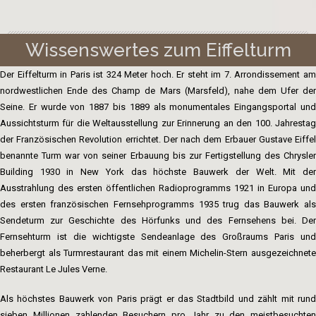
Wissenswertes zum Eiffelturm
Der Eiffelturm in Paris ist 324 Meter hoch. Er steht im 7. Arrondissement am
nordwestlichen Ende des Champ de Mars (Marsfeld), nahe dem Ufer der
Seine. Er wurde von 1887 bis 1889 als monumentales Eingangsportal und
Aussichtsturm für die Weltausstellung zur Erinnerung an den 100. Jahrestag
der Französischen Revolution errichtet. Der nach dem Erbauer Gustave Eiffel
benannte Turm war von seiner Erbauung bis zur Fertigstellung des Chrysler
Building 1930 in New York das höchste Bauwerk der Welt. Mit der
Ausstrahlung des ersten öffentlichen Radioprogramms 1921 in Europa und
des ersten französischen Fernsehprogramms 1935 trug das Bauwerk als
Sendeturm zur Geschichte des Hörfunks und des Fernsehens bei. Der
Fernsehturm ist die wichtigste Sendeanlage des Großraums Paris und
beherbergt als Turmrestaurant das mit einem Michelin-Stern ausgezeichnete
Restaurant Le Jules Verne.
Als höchstes Bauwerk von Paris prägt er das Stadtbild und zählt mit rund
sieben Millionen zahlenden Besuchern pro Jahr zu den meistbesuchten