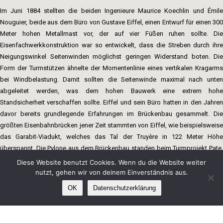
Im Juni 1884 stellten die beiden Ingenieure Maurice Koechlin und Émile
Nouguier, beide aus dem Büro von Gustave Eiffel, einen Entwurf für einen 300
Meter hohen Metallmast vor, der auf vier Füßen ruhen sollte. Die
Eisenfachwerkkonstruktion war so entwickelt, dass die Streben durch ihre
Neigungswinkel Seitenwinden möglichst geringen Widerstand boten. Die
Form der Turmstützen ähnelte der Momentenlinie eines vertikalen Kragarms
bei Windbelastung. Damit sollten die Seitenwinde maximal nach unten
abgeleitet werden, was dem hohen Bauwerk eine extrem hohe
Standsicherheit verschaffen sollte. Eiffel und sein Büro hatten in den Jahren
davor bereits grundlegende Erfahrungen im Brückenbau gesammelt. Die
größten Eisenbahnbrücken jener Zeit stammten von Eiffel, wie beispielsweise
das Garabit-Viadukt, welches das Tal der Truyère in 122 Meter Höhe
überspannt. Die Pylone aus dem Brückenbau standen beim Turmprojekt Pate.
Am 18. September 1884 ließ sich Eiffel den Entwurf patentieren.
Diese Website benutzt Cookies. Wenn du die Website weiter
nutzt, gehen wir von deinem Einverständnis aus.
Der ingenieurtechnisch ausgereifte Entwurf entsprach jedoch ästhetisch nicht
OK
Datenschutzerklärung
den Vorstellungen Eiffels. Das pylonartige Bauwerk erinnerte zu sehr an einen
überdimensionierten Freileitungsmast – die Werkbezeichnung deutete dies
mit pylône de 300 mètres de hauteur an. Eiffel erkannte, dass der allzu