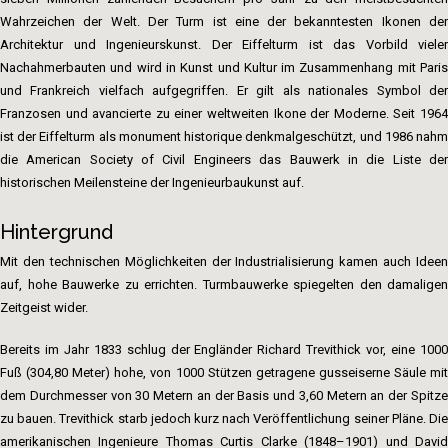
Wahrzeichen der Welt. Der Turm ist eine der bekanntesten Ikonen der
Architektur und Ingenieurskunst. Der Eiffelturm ist das Vorbild vieler
Nachahmerbauten und wird in Kunst und Kultur im Zusammenhang mit Paris
und Frankreich vielfach aufgegriffen. Er gilt als nationales Symbol der
Franzosen und avancierte zu einer weltweiten Ikone der Moderne. Seit 1964
ist der Eiffelturm als monument historique denkmalgeschützt, und 1986 nahm
die American Society of Civil Engineers das Bauwerk in die Liste der
historischen Meilensteine der Ingenieurbaukunst auf.
Hintergrund
Mit den technischen Möglichkeiten der Industrialisierung kamen auch Ideen
auf, hohe Bauwerke zu errichten. Turmbauwerke spiegelten den damaligen
Zeitgeist wider.
Bereits im Jahr 1833 schlug der Engländer Richard Trevithick vor, eine 1000
Fuß (304,80 Meter) hohe, von 1000 Stützen getragene gusseiserne Säule mit
dem Durchmesser von 30 Metern an der Basis und 3,60 Metern an der Spitze
zu bauen. Trevithick starb jedoch kurz nach Veröffentlichung seiner Pläne. Die
amerikanischen Ingenieure Thomas Curtis Clarke (1848–1901) und David