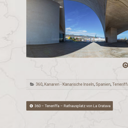
360
,
Kanaren - Kanarische Inseln
,
Spanien
,
Teneriff
Post
360 – Teneriffa – Rathausplatz von La Oratava
navigation