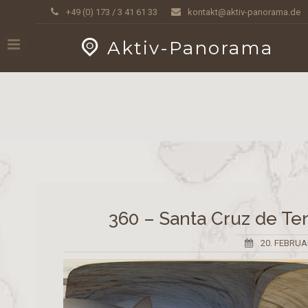
Skip
GEOPRESS|360
+49 (0) 173 / 3 41 61 33
kontakt@aktiv-panorama.de
to
content
Aktiv-Panorama
360 – Santa Cruz de Ten
20. FEBRUA