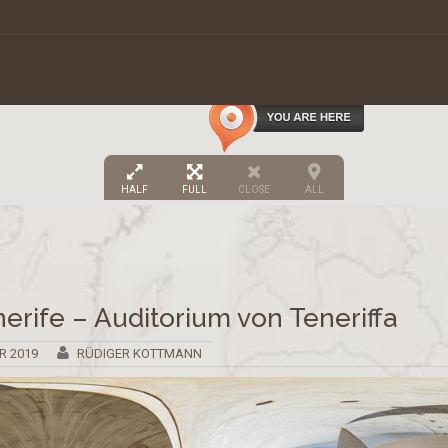
HALF
FULL
CLOSE
ALL
erife – Auditorium von Teneriffa
R 2019
RÜDIGER KOTTMANN