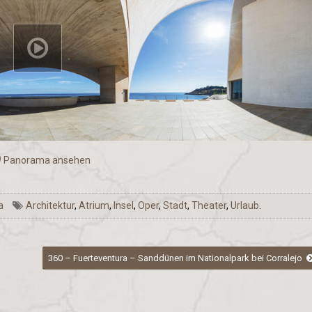
Panorama ansehen
a
Architektur
,
Atrium
,
Insel
,
Oper
,
Stadt
,
Theater
,
Urlaub
.
360 – Fuerteventura – Sanddünen im Nationalpark bei Corralejo