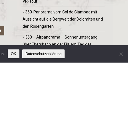
VR-Tour
360-Panorama vom Col de Ciampac mit
Aussicht auf die Bergwelt der Dolomiten und
den Rosengarten
360 – Airpanorama – Sonnenuntergang
über Ebersbach an der Fils am Tag des
Stadtfestes
us.
OK
Datenschutzerklärung
Island – Airpanorama-VR-Tour
LOCATIONS /
AUFNAHMEORTE