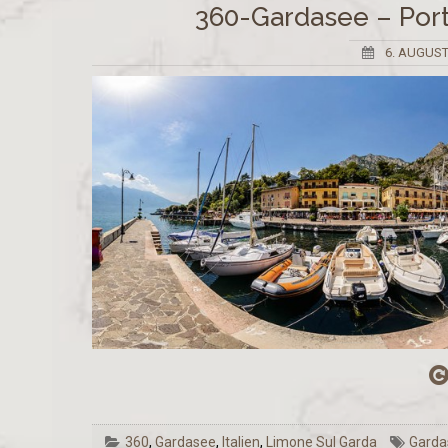
360-Gardasee – Por
6. AUGUST
360
,
Gardasee
,
Italien
,
Limone Sul Garda
Garda