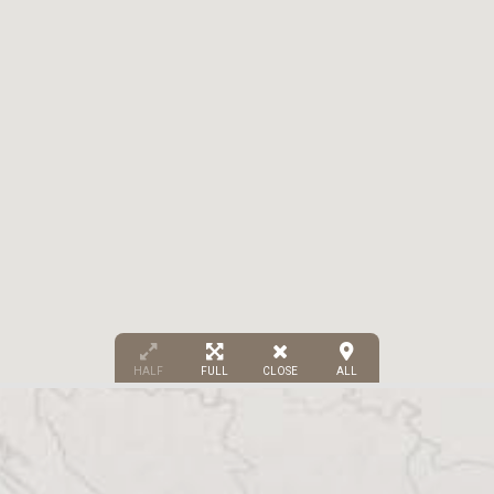
HALF
FULL
CLOSE
ALL