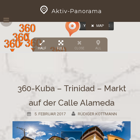
Skip
GEOPRESS|360
Aktiv-Panorama
to
content
MAP
HALF
FULL
CLOSE
ALL
360-Kuba – Trinidad – Markt
auf der Calle Alameda
5. FEBRUAR 2017
RÜDIGER KOTTMANN