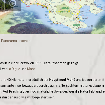
Panorama ansehen
Praslin in eindrucksvollen 360°-Luftaufnahmen gezeigt.
, vor
La Digue
und
Mahe
t rund 40 Kilometer nordöstlich der
Hauptinsel Mahé
und ist von dort mit
e charmante Insel bezaubert durch traumhafte Buchten mit türkisblauem
Auf Praslin gibt es noch natürliche Urwälder. Wer die Natur liebt und a
aslin
genauso wie wir begeistert sein.