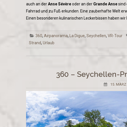
auch an der
Anse Sévère
oder an der
Grande Anse
sind 
Fahrrad und zu Fuß erkunden. Eine zauberhafte Welt erw
Einen besonderen kulinarischen Leckerbissen haben wir 
360
,
Airpanorama
,
La Digue
,
Seychellen
,
VR-Tour
Strand
,
Urlaub
360 – Seychellen-P
15. MÄRZ