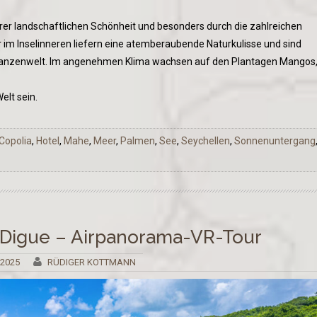
ihrer landschaftlichen Schönheit und besonders durch die zahlreichen
 im Inselinneren liefern eine atemberaubende Naturkulisse und sind
Pflanzenwelt. Im angenehmen Klima wachsen auf den Plantagen Mangos
elt sein.
Copolia
,
Hotel
,
Mahe
,
Meer
,
Palmen
,
See
,
Seychellen
,
Sonnenuntergang
 Digue – Airpanorama-VR-Tour
 2025
RÜDIGER KOTTMANN