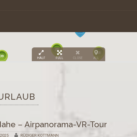
7
8
28
18
39
HALF
FULL
CLOSE
ALL
3
URLAUB
Mahe – Airpanorama-VR-Tour
 2025
RÜDIGER KOTTMANN