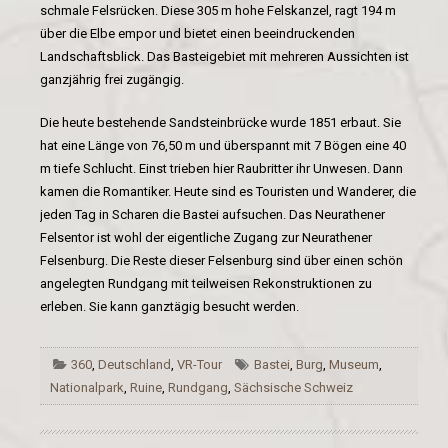
schmale Felsrücken. Diese 305 m hohe Felskanzel, ragt 194 m
über die Elbe empor und bietet einen beeindruckenden
Landschaftsblick. Das Basteigebiet mit mehreren Aussichten ist
ganzjährig frei zugängig.
Die heute bestehende Sandsteinbrücke wurde 1851 erbaut. Sie
hat eine Länge von 76,50 m und überspannt mit 7 Bögen eine 40
m tiefe Schlucht. Einst trieben hier Raubritter ihr Unwesen. Dann
kamen die Romantiker. Heute sind es Touristen und Wanderer, die
jeden Tag in Scharen die Bastei aufsuchen. Das Neurathener
Felsentor ist wohl der eigentliche Zugang zur Neurathener
Felsenburg. Die Reste dieser Felsenburg sind über einen schön
angelegten Rundgang mit teilweisen Rekonstruktionen zu
erleben. Sie kann ganztägig besucht werden.
360
,
Deutschland
,
VR-Tour
Bastei
,
Burg
,
Museum
,
Nationalpark
,
Ruine
,
Rundgang
,
Sächsische Schweiz