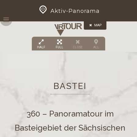
Skip
GEOPRESS|360
Aktiv-Panorama
to
content
MAP
HALF
FULL
CLOSE
ALL
BASTEI
360 – Panoramatour im
Basteigebiet der Sächsischen