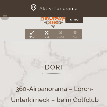
Skip
GEOPRESS|360
Aktiv-Panorama
to
content
MAP
HALF
FULL
CLOSE
ALL
DORF
360-Airpanorama – Lorch-
Unterkirneck – beim Golfclub