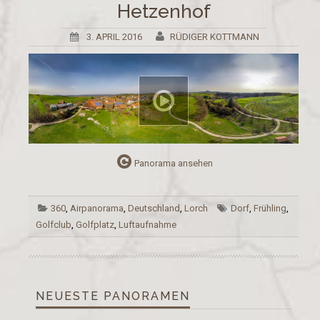
Hetzenhof
3. APRIL 2016
RÜDIGER KOTTMANN
Panorama ansehen
360
,
Airpanorama
,
Deutschland
,
Lorch
Dorf
,
Frühling
,
Golfclub
,
Golfplatz
,
Luftaufnahme
NEUESTE PANORAMEN