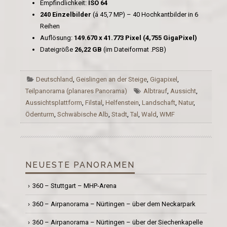
Empfindlichkeit:
ISO 64
240 Einzelbilder
(á 45,7 MP) – 40 Hochkantbilder in 6
Reihen
Auflösung:
149.670 x 41.773 Pixel (4,755 GigaPixel)
Dateigröße
26,22 GB
(im Dateiformat .PSB)
Deutschland
,
Geislingen an der Steige
,
Gigapixel
,
Teilpanorama (planares Panorama)
Albtrauf
,
Aussicht
,
Aussichtsplattform
,
Filstal
,
Helfenstein
,
Landschaft
,
Natur
,
Ödenturm
,
Schwäbische Alb
,
Stadt
,
Tal
,
Wald
,
WMF
NEUESTE PANORAMEN
360 – Stuttgart – MHP-Arena
360 – Airpanorama – Nürtingen – über dem Neckarpark
360 – Airpanorama – Nürtingen – über der Siechenkapelle