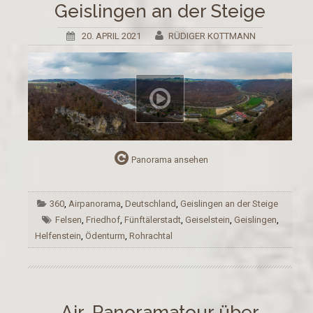
Geislingen an der Steige
20. APRIL 2021
RÜDIGER KOTTMANN
Panorama ansehen
360
,
Airpanorama
,
Deutschland
,
Geislingen an der Steige
Felsen
,
Friedhof
,
Fünftälerstadt
,
Geiselstein
,
Geislingen
,
Helfenstein
,
Ödenturm
,
Rohrachtal
Air-Panoramatour über