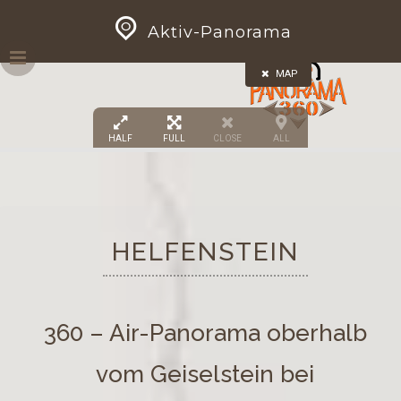
Skip
GEOPRESS|360
Aktiv-Panorama
to
content
MAP
HALF
FULL
CLOSE
ALL
HELFENSTEIN
360 – Air-Panorama oberhalb
vom Geiselstein bei