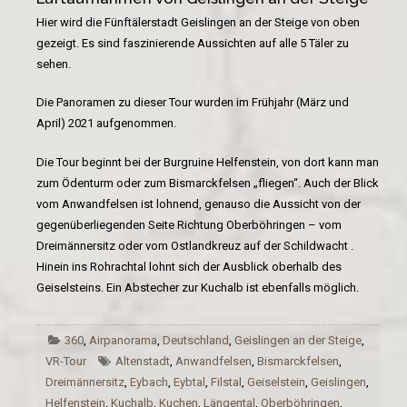
Hier wird die Fünftälerstadt Geislingen an der Steige von oben
gezeigt. Es sind faszinierende Aussichten auf alle 5 Täler zu
sehen.
Die Panoramen zu dieser Tour wurden im Frühjahr (März und
April) 2021 aufgenommen.
Die Tour beginnt bei der Burgruine Helfenstein, von dort kann man
zum Ödenturm oder zum Bismarckfelsen „fliegen“. Auch der Blick
vom Anwandfelsen ist lohnend, genauso die Aussicht von der
gegenüberliegenden Seite Richtung Oberböhringen – vom
Dreimännersitz oder vom Ostlandkreuz auf der Schildwacht .
Hinein ins Rohrachtal lohnt sich der Ausblick oberhalb des
Geiselsteins. Ein Abstecher zur Kuchalb ist ebenfalls möglich.
360
,
Airpanorama
,
Deutschland
,
Geislingen an der Steige
,
VR-Tour
Altenstadt
,
Anwandfelsen
,
Bismarckfelsen
,
Dreimännersitz
,
Eybach
,
Eybtal
,
Filstal
,
Geiselstein
,
Geislingen
,
Helfenstein
,
Kuchalb
,
Kuchen
,
Längental
,
Oberböhringen
,