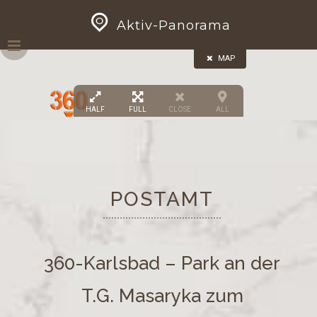
Skip
GEOPRESS|360
Aktiv-Panorama
to
content
MAP
HALF
FULL
CLOSE
ALL
POSTAMT
360-Karlsbad – Park an der
T.G. Masaryka zum