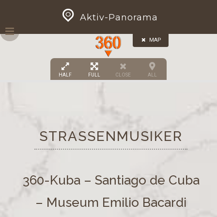
Skip
GEOPRESS|360
Aktiv-Panorama
to
content
MAP
HALF
FULL
CLOSE
ALL
STRASSENMUSIKER
360-Kuba – Santiago de Cuba
– Museum Emilio Bacardi