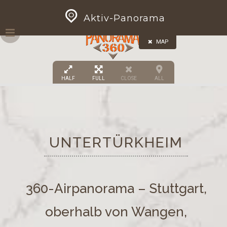
Skip
GEOPRESS|360
Aktiv-Panorama
to
content
MAP
HALF
FULL
CLOSE
ALL
UNTERTÜRKHEIM
360-Airpanorama – Stuttgart,
oberhalb von Wangen,