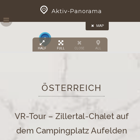
Skip
GEOPRESS|360
Aktiv-Panorama
to
content
MAP
2
HALF
FULL
CLOSE
ALL
ÖSTERREICH
VR-Tour – Zillertal-Chalet auf
dem Campingplatz Aufelden