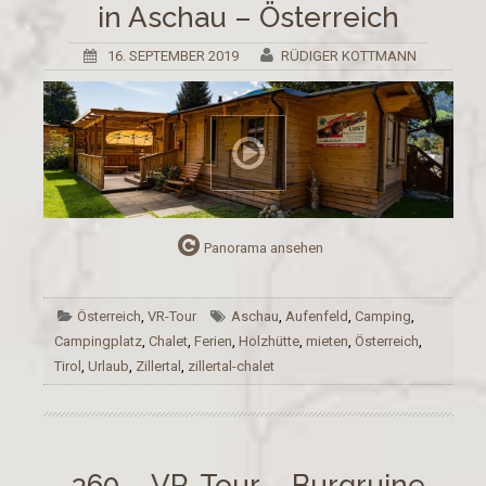
in Aschau – Österreich
16. SEPTEMBER 2019
RÜDIGER KOTTMANN
Panorama ansehen
Österreich
,
VR-Tour
Aschau
,
Aufenfeld
,
Camping
,
Campingplatz
,
Chalet
,
Ferien
,
Holzhütte
,
mieten
,
Österreich
,
Tirol
,
Urlaub
,
Zillertal
,
zillertal-chalet
360 – VR-Tour – Burgruine