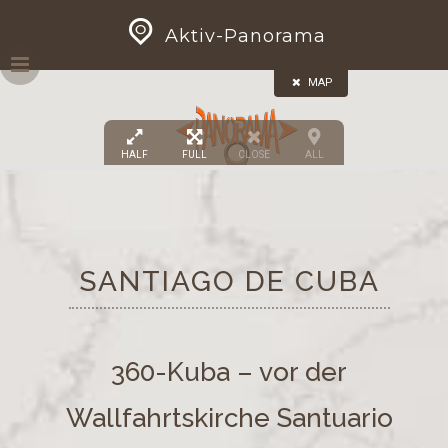
Skip
GEOPRESS|360
3
Aktiv-Panorama
to
content
15
MAP
HALF
FULL
CLOSE
ALL
SANTIAGO DE CUBA
360-Kuba – vor der
Wallfahrtskirche Santuario