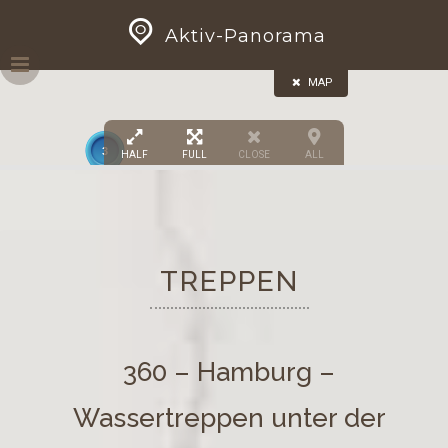
Skip
GEOPRESS|360
Aktiv-Panorama
to
5
content
MAP
3
HALF
FULL
CLOSE
ALL
TREPPEN
360 – Hamburg –
Wassertreppen unter der