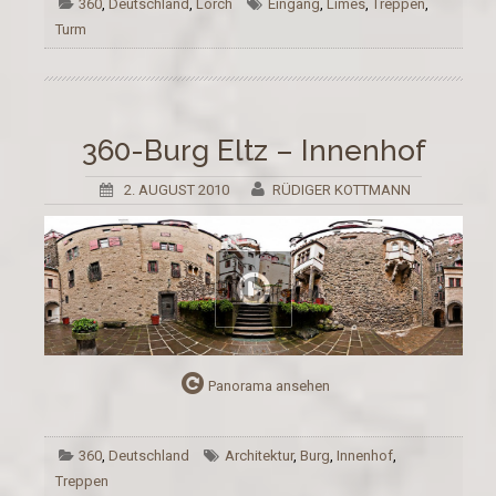
360
,
Deutschland
,
Lorch
Eingang
,
Limes
,
Treppen
,
Turm
360-Burg Eltz – Innenhof
2. AUGUST 2010
RÜDIGER KOTTMANN
Panorama ansehen
360
,
Deutschland
Architektur
,
Burg
,
Innenhof
,
Treppen