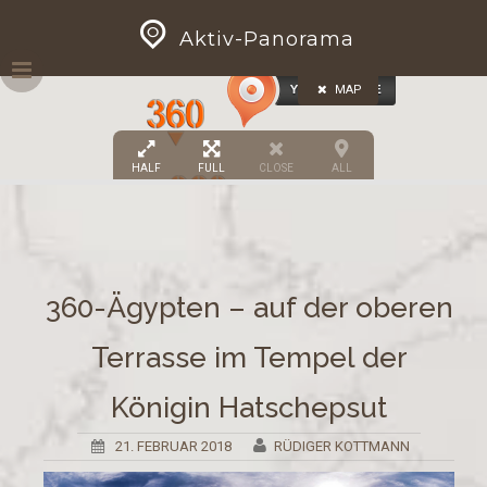
Skip
GEOPRESS|360
Aktiv-Panorama
to
content
MAP
HALF
FULL
CLOSE
ALL
360-Ägypten – auf der oberen
Terrasse im Tempel der
Königin Hatschepsut
21. FEBRUAR 2018
RÜDIGER KOTTMANN