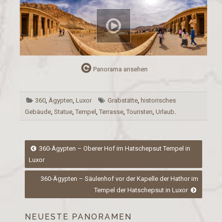
Panorama ansehen
360
,
Ägypten
,
Luxor
Grabstätte
,
historisches
Gebäude
,
Statue
,
Tempel
,
Terrasse
,
Touristen
,
Urlaub
.
Post
360-Ägypten – Oberer Hof im Hatschepsut Tempel in
Luxor
navigation
360-Ägypten – Säulenhof vor der Kapelle der Hathor im
Tempel der Hatschepsut in Luxor
NEUESTE PANORAMEN