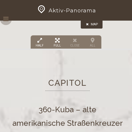
Skip
GEOPRESS|360
Aktiv-Panorama
to
content
MAP
HALF
FULL
CLOSE
ALL
2
CAPITOL
360-Kuba – alte
amerikanische Straßenkreuzer