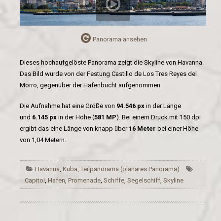
Panorama ansehen
Dieses hochaufgelöste Panorama zeigt die Skyline von Havanna.
Das Bild wurde von der Festung Castillo de Los Tres Reyes del
Morro, gegenüber der Hafenbucht aufgenommen.
Die Aufnahme hat eine Größe von
94.546 px
in der Länge
und
6.145 px
in der Höhe (
581 MP
). Bei einem Druck mit 150 dpi
ergibt das eine Länge von knapp über
16 Meter
bei einer Höhe
von 1,04 Metern.
Havanna
,
Kuba
,
Teilpanorama (planares Panorama)
Capitol
,
Hafen
,
Promenade
,
Schiffe
,
Segelschiff
,
Skyline