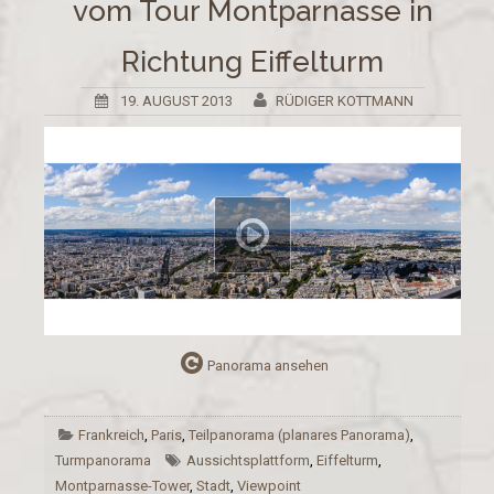
vom Tour Montparnasse in
Richtung Eiffelturm
19. AUGUST 2013
RÜDIGER KOTTMANN
Panorama ansehen
Frankreich
,
Paris
,
Teilpanorama (planares Panorama)
,
Turmpanorama
Aussichtsplattform
,
Eiffelturm
,
Montparnasse-Tower
,
Stadt
,
Viewpoint