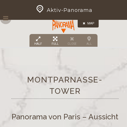
Skip
GEOPRESS|360
Aktiv-Panorama
to
content
MAP
HALF
FULL
CLOSE
ALL
MONTPARNASSE-
TOWER
Panorama von Paris – Aussicht