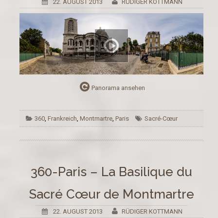
22. AUGUST 2013
RÜDIGER KOTTMANN
Panorama ansehen
360
,
Frankreich
,
Montmartre
,
Paris
Sacré-Cœur
360-Paris – La Basilique du
Sacré Cœur de Montmartre
22. AUGUST 2013
RÜDIGER KOTTMANN