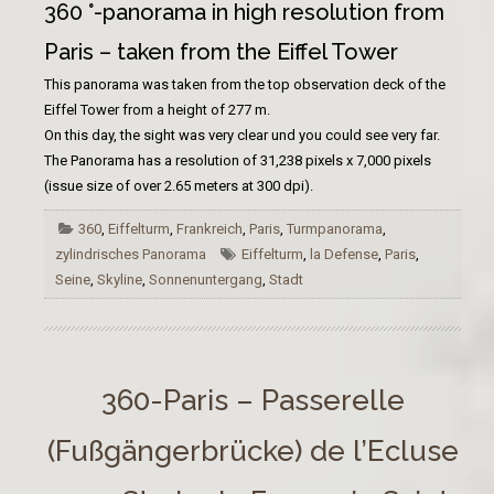
360 °-panorama
in high resolution
from
Paris
–
taken
from
the Eiffel Tower
This
panorama was taken
from the top
observation deck
of the
Eiffel Tower
from a height of
277
m
.
On this day
, the sight was very clear und you could see very far.
The
Panorama
has a resolution of
31,238
pixels
x
7,000
pixels
(
issue
size
of over
2.65 meters
at 300
dpi
)
.
360
,
Eiffelturm
,
Frankreich
,
Paris
,
Turmpanorama
,
zylindrisches Panorama
Eiffelturm
,
la Defense
,
Paris
,
Seine
,
Skyline
,
Sonnenuntergang
,
Stadt
360-Paris – Passerelle
(Fußgängerbrücke) de l’Ecluse