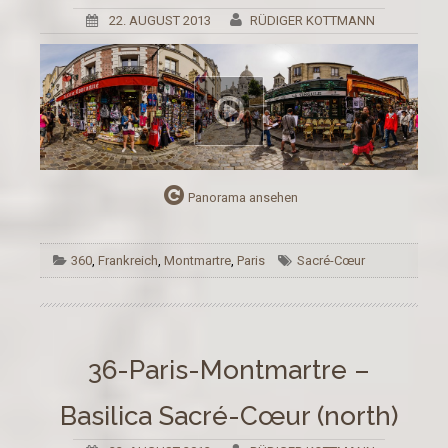
22. AUGUST 2013
RÜDIGER KOTTMANN
Panorama ansehen
360
,
Frankreich
,
Montmartre
,
Paris
Sacré-Cœur
36-Paris-Montmartre –
Basilica Sacré-Cœur (north)