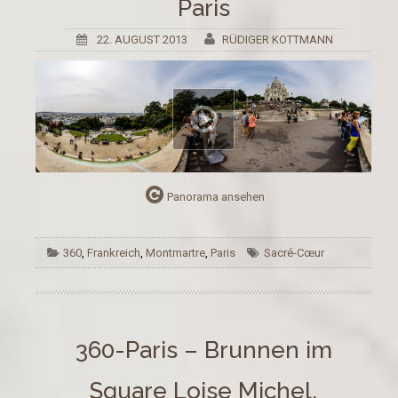
Paris
22. AUGUST 2013
RÜDIGER KOTTMANN
Panorama ansehen
360
,
Frankreich
,
Montmartre
,
Paris
Sacré-Cœur
360-Paris – Brunnen im
Square Loise Michel,