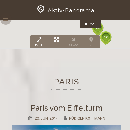
Skip
GEOPRESS|360
Aktiv-Panorama
to
13
content
MAP
92
12
HALF
FULL
CLOSE
ALL
PARIS
Paris vom Eiffelturm
20. JUNI 2014
RÜDIGER KOTTMANN