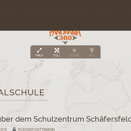
HALF
FULL
CLOSE
ALL
ALSCHULE
 über dem Schulzentrum Schäfersfel
2016
RÜDIGER KOTTMANN