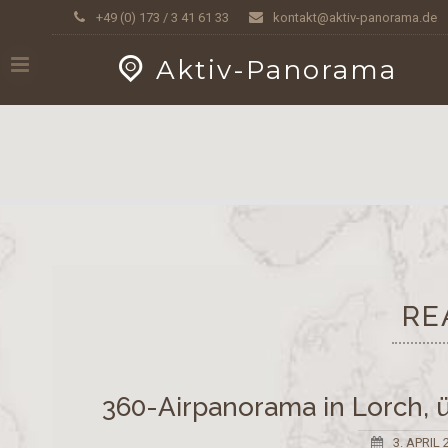
Skip
GEOPRESS|360
+49 (0) 173 / 3 41 61 33
kontakt@aktiv-panorama.de
to
content
Aktiv-Panorama
RE
360-Airpanorama in Lorch,
3. APRIL 