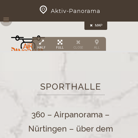
Skip
GEOPRESS|360
Aktiv-Panorama
to
content
MAP
HALF
FULL
CLOSE
ALL
SPORTHALLE
360 – Airpanorama –
Nürtingen – über dem