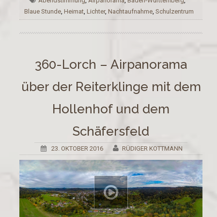
Abendstimmung
,
Airpanorama
,
Baden-Württemberg
,
Blaue Stunde
,
Heimat
,
Lichter
,
Nachtaufnahme
,
Schulzentrum
360-Lorch – Airpanorama
über der Reiterklinge mit dem
Hollenhof und dem
Schäfersfeld
23. OKTOBER 2016
RÜDIGER KOTTMANN