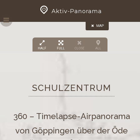
Skip
GEOPRESS|360
Aktiv-Panorama
to
content
MAP
HALF
FULL
CLOSE
ALL
2
SCHULZENTRUM
360 – Timelapse-Airpanorama
von Göppingen über der Öde