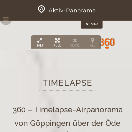
Skip
GEOPRESS|360
Aktiv-Panorama
to
3
content
MAP
HALF
FULL
CLOSE
ALL
TIMELAPSE
360 – Timelapse-Airpanorama
von Göppingen über der Öde