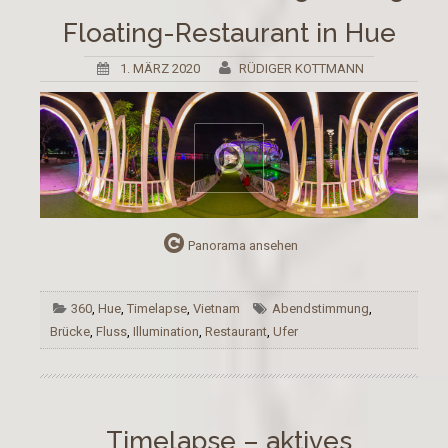
Floating-Restaurant in Hue
1. MÄRZ 2020
RÜDIGER KOTTMANN
Panorama ansehen
360
,
Hue
,
Timelapse
,
Vietnam
Abendstimmung
,
Brücke
,
Fluss
,
Illumination
,
Restaurant
,
Ufer
Timelapse – aktives