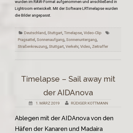
wurden im RAW-Format aufgenommen und anschließend in
Lightroom entwickelt. Mit der Software LRTimelapse wurden
die Bilder angepasst.
Deutschland
,
Stuttgart
,
Timelapse
,
Video-Clip
Pragsattel
,
Sonnenaufgang
,
Sonnenuntergang
,
Straßenkreuzung
,
Stuttgart
,
Verkehr
,
Video
,
Zeitraffer
Timelapse – Sail away mit
der AIDAnova
1. MÄRZ 2019
RÜDIGER KOTTMANN
Ablegen mit der AIDAnova von den
Häfen der Kanaren und Madaira