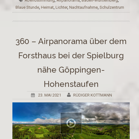
Abendstimmung
,
Airpanorama
,
Baden-Württemberg
,
Blaue Stunde
,
Heimat
,
Lichter
,
Nachtaufnahme
,
Schulzentrum
360 – Airpanorama über dem
Forsthaus bei der Spielburg
nähe Göppingen-
Hohenstaufen
23. MAI 2021
RÜDIGER KOTTMANN