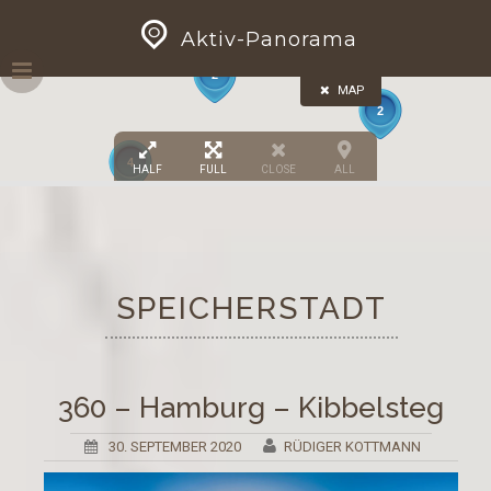
8
Skip
GEOPRESS|360
Aktiv-Panorama
to
content
2
MAP
2
4
HALF
FULL
CLOSE
ALL
SPEICHERSTADT
360 – Hamburg – Kibbelsteg
30. SEPTEMBER 2020
RÜDIGER KOTTMANN