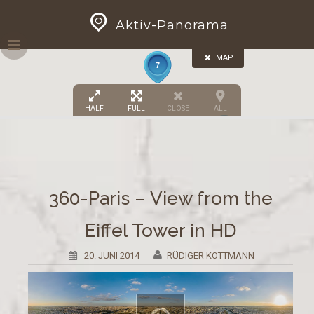
Skip
GEOPRESS|360
Aktiv-Panorama
to
content
MAP
7
HALF
FULL
CLOSE
ALL
2
3
360-Paris – View from the
Eiffel Tower in HD
20. JUNI 2014
RÜDIGER KOTTMANN