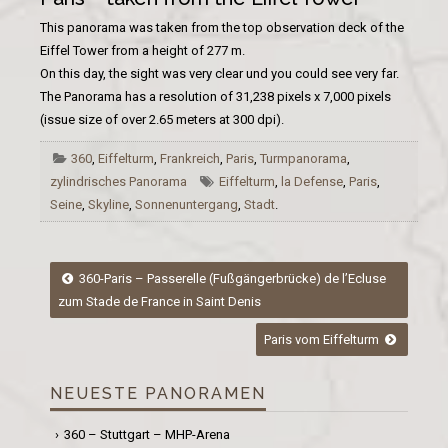
This
panorama was taken
from the top
observation deck
of the
Eiffel Tower
from a height of
277
m
.
On this day
, the sight was very clear und you could see very far.
The
Panorama
has a resolution of
31,238
pixels
x
7,000
pixels
(
issue
size
of over
2.65 meters
at 300
dpi
)
.
360
,
Eiffelturm
,
Frankreich
,
Paris
,
Turmpanorama
,
zylindrisches Panorama
Eiffelturm
,
la Defense
,
Paris
,
Seine
,
Skyline
,
Sonnenuntergang
,
Stadt
.
Post
360-Paris – Passerelle (Fußgängerbrücke) de l’Ecluse
zum Stade de France in Saint Denis
navigation
Paris vom Eiffelturm
NEUESTE PANORAMEN
360 – Stuttgart – MHP-Arena