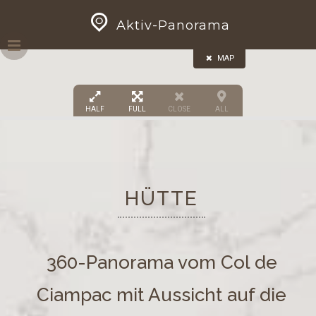
Skip
GEOPRESS|360
Aktiv-Panorama
to
content
MAP
HALF
FULL
CLOSE
ALL
HÜTTE
360-Panorama vom Col de
Ciampac mit Aussicht auf die