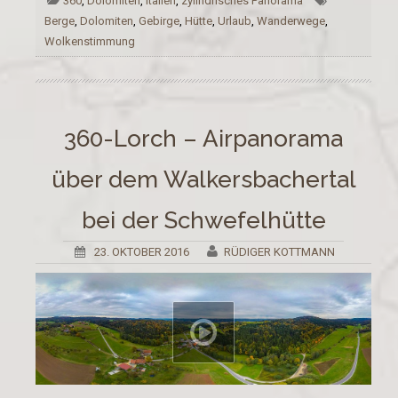
360
,
Dolomiten
,
Italien
,
zylindrisches Panorama
Berge
,
Dolomiten
,
Gebirge
,
Hütte
,
Urlaub
,
Wanderwege
,
Wolkenstimmung
360-Lorch – Airpanorama
über dem Walkersbachertal
bei der Schwefelhütte
23. OKTOBER 2016
RÜDIGER KOTTMANN