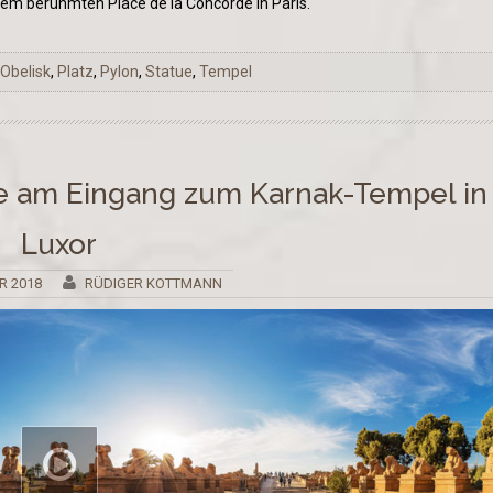
 dem berühmten Place de la Concorde in Paris.
,
Obelisk
,
Platz
,
Pylon
,
Statue
,
Tempel
e am Eingang zum Karnak-Tempel in
Luxor
R 2018
RÜDIGER KOTTMANN