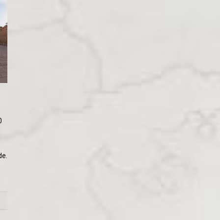
0
de.