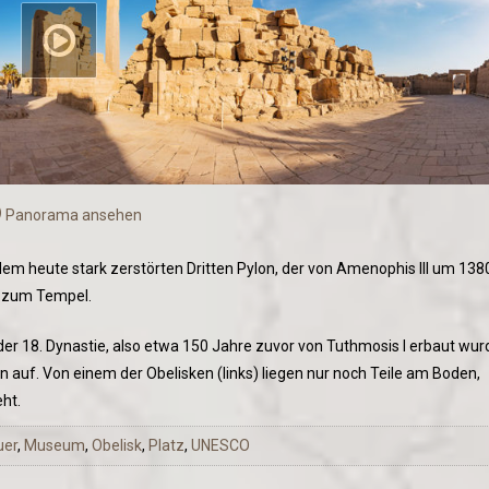
Panorama ansehen
dem heute stark zerstörten Dritten Pylon, der von Amenophis III um 138
l zum Tempel.
r 18. Dynastie, also etwa 150 Jahre zuvor von Tuthmosis I erbaut wur
en auf. Von einem der Obelisken (links) liegen nur noch Teile am Boden,
ht.
uer
,
Museum
,
Obelisk
,
Platz
,
UNESCO