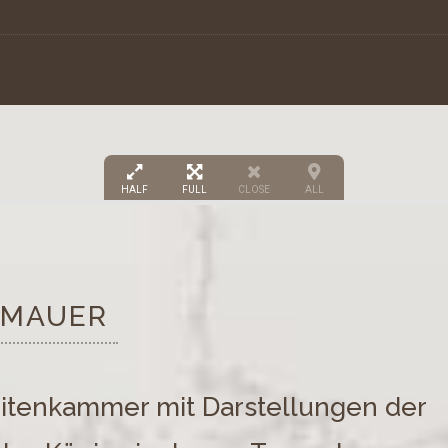
5
HALF
FULL
CLOSE
ALL
2
MAUER
eitenkammer mit Darstellungen der