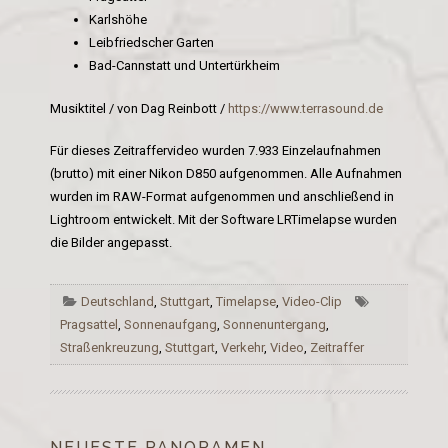
Karlshöhe
Leibfriedscher Garten
Bad-Cannstatt und Untertürkheim
Musiktitel / von Dag Reinbott /
https://www.terrasound.de
Für dieses Zeitraffervideo wurden 7.933 Einzelaufnahmen
(brutto) mit einer Nikon D850 aufgenommen. Alle Aufnahmen
wurden im RAW-Format aufgenommen und anschließend in
Lightroom entwickelt. Mit der Software LRTimelapse wurden
die Bilder angepasst.
Deutschland
,
Stuttgart
,
Timelapse
,
Video-Clip
Pragsattel
,
Sonnenaufgang
,
Sonnenuntergang
,
Straßenkreuzung
,
Stuttgart
,
Verkehr
,
Video
,
Zeitraffer
NEUESTE PANORAMEN