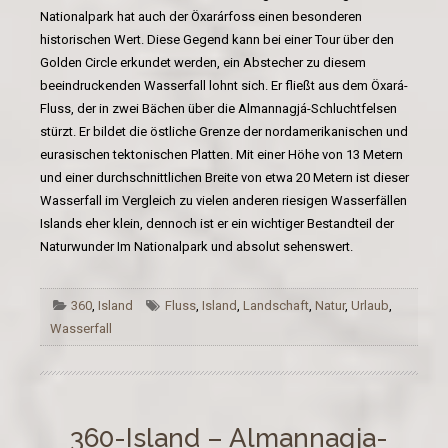
Nationalpark hat auch der Öxarárfoss einen besonderen
historischen Wert. Diese Gegend kann bei einer Tour über den
Golden Circle erkundet werden, ein Abstecher zu diesem
beeindruckenden Wasserfall lohnt sich. Er fließt aus dem Öxará-
Fluss, der in zwei Bächen über die Almannagjá-Schluchtfelsen
stürzt. Er bildet die östliche Grenze der nordamerikanischen und
eurasischen tektonischen Platten. Mit einer Höhe von 13 Metern
und einer durchschnittlichen Breite von etwa 20 Metern ist dieser
Wasserfall im Vergleich zu vielen anderen riesigen Wasserfällen
Islands eher klein, dennoch ist er ein wichtiger Bestandteil der
Naturwunder Im Nationalpark und absolut sehenswert.
360
,
Island
Fluss
,
Island
,
Landschaft
,
Natur
,
Urlaub
,
Wasserfall
360-Island – Almannagja-