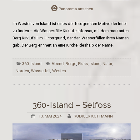
Panorama ansehen
Im Westen von Island ist eines der fotogensten Motive der Insel
zu finden – die Wasserfälle Kirkjufellsfossar, mit dem markanten
Berg Kirkjufell im Hintergrund, der den Wasserfällen ihren Namen
gab. Der Berg erinnert an eine Kirche, deshalb der Name.
360
,
Island
Abend
,
Berge
,
Fluss
,
Island
,
Natur
,
Norden
,
Wasserfall
,
Westen
360-Island – Selfoss
10. MAI 2024
RÜDIGER KOTTMANN