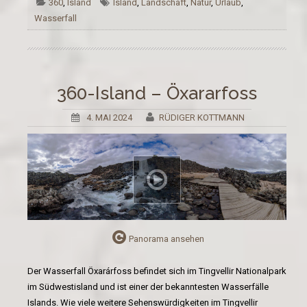
360
,
Island
Island
,
Landschaft
,
Natur
,
Urlaub
,
Wasserfall
360-Island – Öxararfoss
4. MAI 2024
RÜDIGER KOTTMANN
Panorama ansehen
Der Wasserfall Öxarárfoss befindet sich im Tingvellir Nationalpark
im Südwestisland und ist einer der bekanntesten Wasserfälle
Islands. Wie viele weitere Sehenswürdigkeiten im Tingvellir