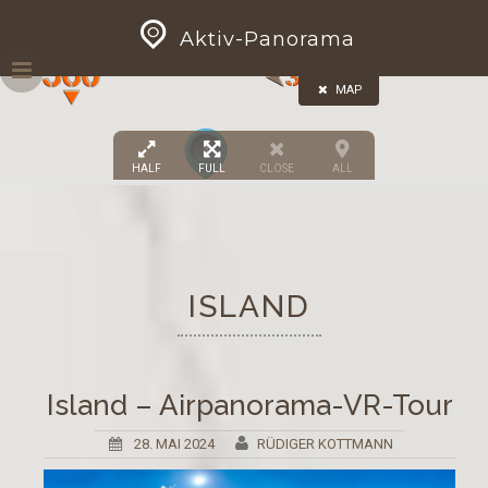
Skip
GEOPRESS|360
Aktiv-Panorama
to
content
MAP
4
HALF
FULL
CLOSE
ALL
2
ISLAND
Island – Airpanorama-VR-Tour
28. MAI 2024
RÜDIGER KOTTMANN