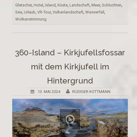
Gletscher
,
Hotel
,
Island
,
Küste
,
Landschaft
,
Meer
,
Schluchten
,
See
,
Urlaub
,
VR-Tour
,
Vulkanlandschaft
,
Wasserfall
,
Wolkenstimmung
360-Island – Kirkjufellsfossar
mit dem Kirkjufell im
Hintergrund
13. MAI 2024
RÜDIGER KOTTMANN