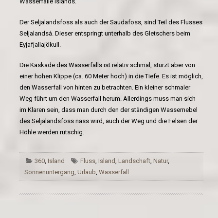
Wasserfälle Islands.
Der Seljalandsfoss als auch der Saudafoss, sind Teil des Flusses
Seljalandsá. Dieser entspringt unterhalb des Gletschers beim
Eyjafjallajökull.
Die Kaskade des Wasserfalls ist relativ schmal, stürzt aber von
einer hohen Klippe (ca. 60 Meter hoch) in die Tiefe. Es ist möglich,
den Wasserfall von hinten zu betrachten. Ein kleiner schmaler
Weg führt um den Wasserfall herum. Allerdings muss man sich
im Klaren sein, dass man durch den der ständigen Wassernebel
des Seljalandsfoss nass wird, auch der Weg und die Felsen der
Höhle werden rutschig.
360
,
Island
Fluss
,
Island
,
Landschaft
,
Natur
,
Sonnenuntergang
,
Urlaub
,
Wasserfall