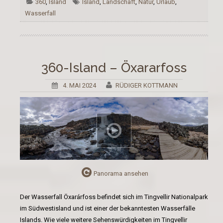
360
,
Island
Island
,
Landschaft
,
Natur
,
Urlaub
,
Wasserfall
360-Island – Öxararfoss
4. MAI 2024
RÜDIGER KOTTMANN
Panorama ansehen
Der Wasserfall Öxarárfoss befindet sich im Tingvellir Nationalpark
im Südwestisland und ist einer der bekanntesten Wasserfälle
Islands. Wie viele weitere Sehenswürdigkeiten im Tingvellir