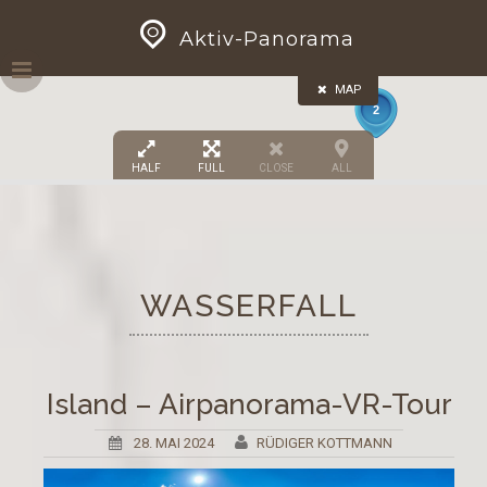
8
Skip
GEOPRESS|360
4
Aktiv-Panorama
to
content
MAP
2
HALF
FULL
CLOSE
ALL
2
WASSERFALL
Island – Airpanorama-VR-Tour
28. MAI 2024
RÜDIGER KOTTMANN