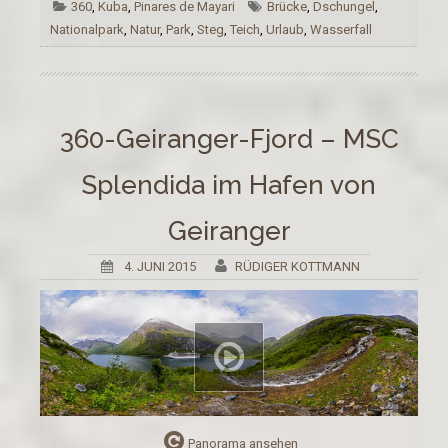
360
,
Kuba
,
Pinares de Mayari
Brücke
,
Dschungel
,
Nationalpark
,
Natur
,
Park
,
Steg
,
Teich
,
Urlaub
,
Wasserfall
360-Geiranger-Fjord – MSC
Splendida im Hafen von
Geiranger
4. JUNI 2015
RÜDIGER KOTTMANN
Panorama ansehen