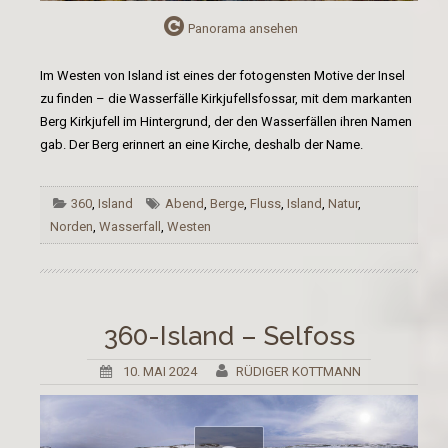
Panorama ansehen
Im Westen von Island ist eines der fotogensten Motive der Insel
zu finden – die Wasserfälle Kirkjufellsfossar, mit dem markanten
Berg Kirkjufell im Hintergrund, der den Wasserfällen ihren Namen
gab. Der Berg erinnert an eine Kirche, deshalb der Name.
360
,
Island
Abend
,
Berge
,
Fluss
,
Island
,
Natur
,
Norden
,
Wasserfall
,
Westen
360-Island – Selfoss
10. MAI 2024
RÜDIGER KOTTMANN