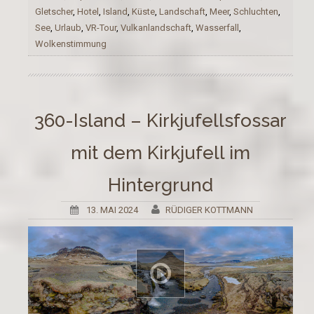
Gletscher
,
Hotel
,
Island
,
Küste
,
Landschaft
,
Meer
,
Schluchten
,
See
,
Urlaub
,
VR-Tour
,
Vulkanlandschaft
,
Wasserfall
,
Wolkenstimmung
360-Island – Kirkjufellsfossar
mit dem Kirkjufell im
Hintergrund
13. MAI 2024
RÜDIGER KOTTMANN