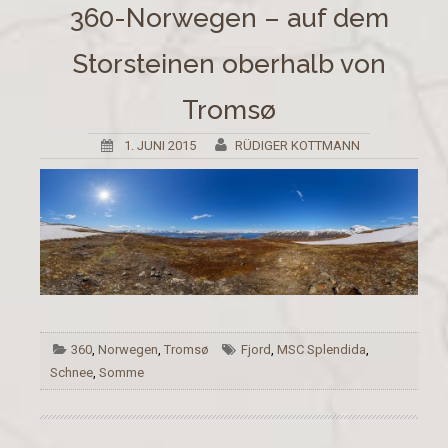
360-Norwegen – auf dem
Storsteinen oberhalb von
Tromsø
1. JUNI 2015
RÜDIGER KOTTMANN
360
,
Norwegen
,
Tromsø
Fjord
,
MSC Splendida
,
Schnee
,
Somme