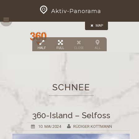
Skip
GEOPRESS|360
Aktiv-Panorama
to
content
MAP
HALF
FULL
CLOSE
ALL
SCHNEE
360-Island – Selfoss
10. MAI 2024
RÜDIGER KOTTMANN