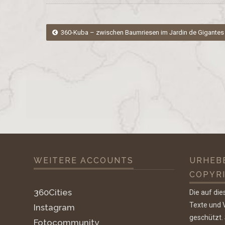
Post
360-Kuba – zwischen Baumriesen im Jardin de Gigantes 
navigation
WEITERE ACCOUNTS
URHEB
COPYR
360Cities
Die auf die
Texte und V
Instagram
geschützt.
Fotocommunity