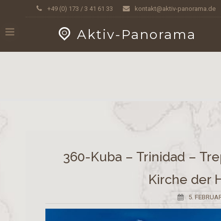
Skip
GEOPRESS|360
+49 (0) 173 / 3 41 61 33
kontakt@aktiv-panorama.de
to
content
Aktiv-Panorama
360-Kuba – Trinidad – Tre
Kirche der H
5. FEBRUA