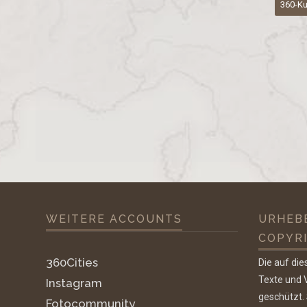
360-Ku
navigation
WEITERE ACCOUNTS
URHEB
COPYR
360Cities
Die auf die
Texte und V
Instagram
geschützt.
Fotocommunity