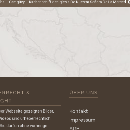
ba – Camgüey – Kirchenschiff der Iglesia De Nuestra Señora De La Merced
ERRECHT &
ÜBER UNS
IGHT
Kontakt
ser Webseite gezeigten Bilder,
ideos sind urheberrechtlich
Impressum
 Sie dürfen ohne vorherige
AGB