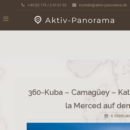
Skip
GEOPRESS|360
+49 (0) 173 / 3 41 61 33
kontakt@aktiv-panorama.de
to
content
Aktiv-Panorama
360-Kuba – Camagüey – Kath
la Merced auf dem
6. FEBRUA